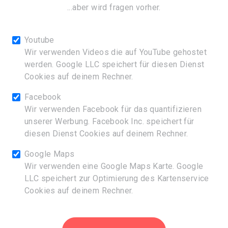
...aber wird fragen vorher.
DILLINGEN EVENT UG
Youtube
Am Stadtberg 2
Wir verwenden Videos die auf YouTube gehostet
89407 Dillingen
werden. Google LLC speichert für diesen Dienst
Cookies auf deinem Rechner.
KONTAKT
info@escaperoom-dillingen.de
Facebook
www.escaperoom-dillingen.de
Wir verwenden Facebook für das quantifizieren
Tel.: 09071/7959905
unserer Werbung. Facebook Inc. speichert für
diesen Dienst Cookies auf deinem Rechner.
Registergericht: Amtsgericht Augsburg
Registernummer: HRB 42001
Google Maps
Wir verwenden eine Google Maps Karte. Google
Geschäftsführer: Manuel Ninic
LLC speichert zur Optimierung des Kartenservice
Cookies auf deinem Rechner.
Umsatzsteuer-Identifikationsnummer: DE458652699